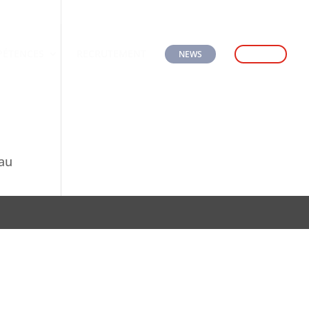
Appelez-nous
Ecrivez-nous
ÉTENCES
RECRUTEMENT
NEWS
CONTACT
eau