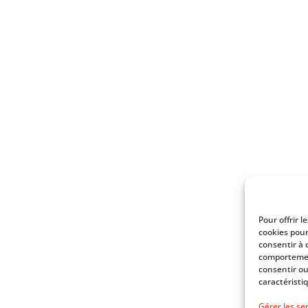
Pour offrir 
cookies pour
consentir à 
comportement
consentir ou
caractéristi
Gérer les se