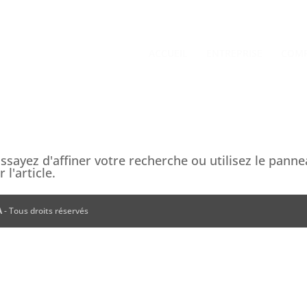
ACCUEIL
ENTREPRISE
COMP
sayez d'affiner votre recherche ou utilisez le pann
 l'article.
A
- Tous droits réservés